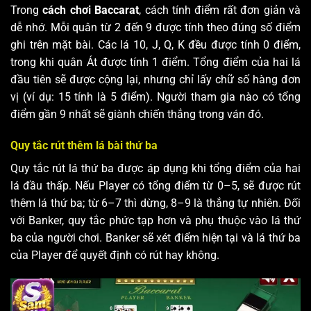
Trong
cách chơi Baccarat
, cách tính điểm rất đơn giản và
dễ nhớ. Mỗi quân từ 2 đến 9 được tính theo đúng số điểm
ghi trên mặt bài. Các lá 10, J, Q, K đều được tính 0 điểm,
trong khi quân Át được tính 1 điểm. Tổng điểm của hai lá
đầu tiên sẽ được cộng lại, nhưng chỉ lấy chữ số hàng đơn
vị (ví dụ: 15 tính là 5 điểm). Người tham gia nào có tổng
điểm gần 9 nhất sẽ giành chiến thắng trong ván đó.
Quy tắc rút thêm lá bài thứ ba
Quy tắc rút lá thứ ba được áp dụng khi tổng điểm của hai
lá đầu thấp. Nếu Player có tổng điểm từ 0–5, sẽ được rút
thêm lá thứ ba; từ 6–7 thì dừng, 8–9 là thắng tự nhiên. Đối
với Banker, quy tắc phức tạp hơn và phụ thuộc vào lá thứ
ba của người chơi. Banker sẽ xét điểm hiện tại và lá thứ ba
của Player để quyết định có rút hay không.