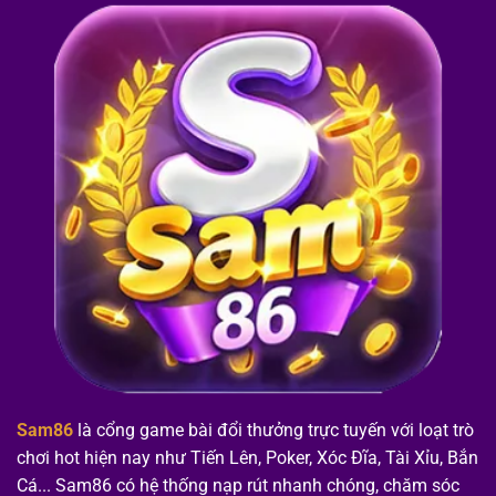
Giải
Trí
Đẳng
Cấp
Nhất
2025
Sam86
là cổng game bài đổi thưởng trực tuyến với loạt trò
chơi hot hiện nay như Tiến Lên, Poker, Xóc Đĩa, Tài Xỉu, Bắn
Cá... Sam86 có hệ thống nạp rút nhanh chóng, chăm sóc