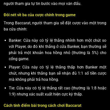
người tham gia tự tin bước vào mọi ván đấu.
Đôi nét về ba của cược chính trong game
Trong Baccarat, người tham gia sẽ đặt cược vào một trong
ba cửa chính:
Banker: Cửa này có tỷ lệ thắng nhỉnh hơn một chút so
với Player, do đó khi thắng ở cửa Banker, bạn thường sẽ
phải trả một khoản hoa hồng nhỏ (thường là 5%) cho
cổng game.
Player: Cửa này có tỷ lệ thắng thấp hơn Banker một
chút, nhưng khi thắng bạn sẽ nhận đủ 1:1 số tiền cược
mà không phải trả hoa hồng.
Tie: Cửa này có tỷ lệ thắng rất cao (thường là 1:8 hoặc
1:9) nhưng xác suất xuất hiện cực kỳ thấp.
Cách tính điểm bài trong cách chơi Baccarat