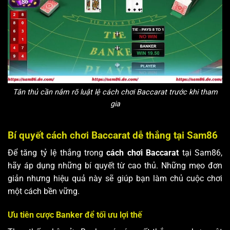
Tân thủ cần nắm rõ luật lệ cách chơi Baccarat trước khi tham
gia
Bí quyết cách chơi Baccarat dễ thắng tại Sam86
Để tăng tỷ lệ thắng trong
cách chơi Baccarat
tại Sam86,
hãy áp dụng những bí quyết từ cao thủ. Những mẹo đơn
giản nhưng hiệu quả này sẽ giúp bạn làm chủ cuộc chơi
một cách bền vững.
Ưu tiên cược Banker để tối ưu lợi thế