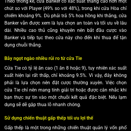
Theo thống kê, cửa Banker có xác suất thắng cao hơn một
chút so với Player (49% so với 48%), trong khi cửa Hòa chỉ
chiếm khoảng 9%. Dù phải trả 5% hoa hồng khi thắng, cửa
Banker vẫn được xem là lựa chọn an toàn và tối ưu về lâu
dài. Nhiều cao thủ cũng khuyên nên bắt đầu cược vào
Banker và tiếp tục theo cửa này cho đến khi thua để tận
dụng chuỗi thắng.
Bẫy ngọt ngào nhiều rủi ro từ cửa Tie
Cửa Tie có tỷ lệ ăn cao (1 ăn 8 hoặc 9), tuy nhiên xác suất
xuất hiện lại rất thấp, chỉ khoảng 9.5%. Vì vậy, đây không
phải là lựa chọn nên đặt cược thường xuyên. Việc chọn
cửa Tie chỉ nên mang tính giải trí hoặc được cân nhắc khi
bạn thực sự tin vào một chuỗi kết quả đặc biệt. Nếu lạm
dụng sẽ dễ gặp thua lỗ nhanh chóng.
Sử dụng chiến thuật gấp thếp tối ưu lợi thế
Gấp thếp là một trong những chiến thuật quản lý vốn phổ