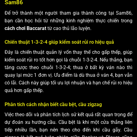
Sam86
Để trở thành một người tham gia thành công tại Sam86,
bạn cần học hỏi từ những kinh nghiệm thực chiến trong
cách chơi Baccarat
từ cao thủ lão luyện.
Chiến thuật 1-3-2-4 giúp kiểm soát rủi ro hiệu quả
Đây là chiến thuật quản lý vốn thay thế cho gấp thếp, giúp
kiểm soát rủi ro tốt hơn gọi là chuỗi 1-3-2-4. Nếu thắng, bạn
tăng cược theo chuỗi 1-3-2-4; thua ở bất kỳ ván nào thì
quay lại mức 1 đơn vị. Ưu điểm là dù thua ở ván 4, bạn vẫn
có lãi. Cách này giúp tối ưu lợi nhuận và hạn chế rủi ro hiệu
quả hơn gấp thếp.
Phân tích cách nhận biết cầu bệt, cầu zigzag
Việc theo dõi và phân tích lịch sử kết quả rất quan trọng để
dự đoán xu hướng cầu. Cầu bệt là khi một cửa thắng liên
tiếp nhiều lần, bạn nên theo cho đến khi cầu gãy. Cầu