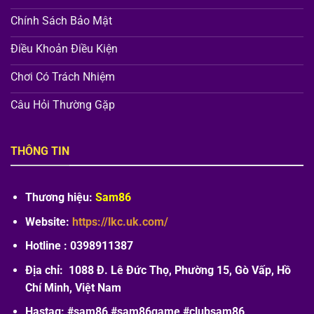
Chính Sách Bảo Mật
Điều Khoản Điều Kiện
Chơi Có Trách Nhiệm
Câu Hỏi Thường Gặp
THÔNG TIN
Thương hiệu:
Sam86
Website:
https://lkc.uk.com/
Hotline : 0398911387
Địa chỉ: 1088 Đ. Lê Đức Thọ, Phường 15, Gò Vấp, Hồ
Chí Minh, Việt Nam
Hastag: #sam86 #sam86game #clubsam86