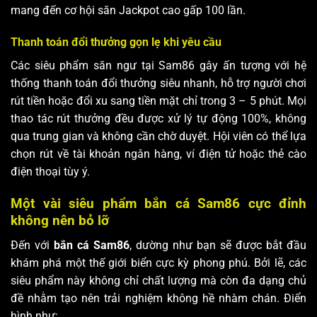
mang đến cơ hội săn Jackpot cao gấp 100 lần.
Thanh toán đổi thưởng gọn lẹ khi yêu cầu
Các siêu phẩm săn ngư tại Sam86 gây ấn tượng với hệ
thống thanh toán đổi thưởng siêu nhanh, hỗ trợ người chơi
rút tiền hoặc đổi xu sang tiền mặt chỉ trong 3 – 5 phút. Mọi
thao tác rút thưởng đều được xử lý tự động 100%, không
qua trung gian và không cần chờ duyệt. Hội viên có thể lựa
chọn rút về tài khoản ngân hàng, ví điện tử hoặc thẻ cào
điện thoại tùy ý.
Một vài siêu phẩm bắn cá Sam86 cực đỉnh
không nên bỏ lỡ
Đến với
bắn cá Sam86
, dường như bạn sẽ được bắt đầu
khám phá một thế giới biển cực kỳ phong phú. Bởi lẽ, các
siêu phẩm này không chỉ chất lượng mà còn đa dạng chủ
đề nhằm tạo nên trải nghiệm không hề nhàm chán. Điển
hình như: