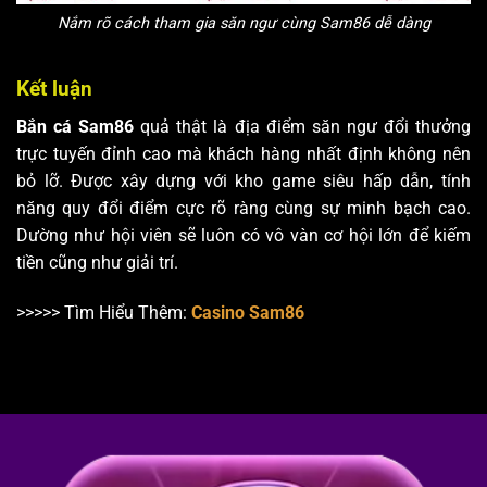
Nắm rõ cách tham gia săn ngư cùng Sam86 dễ dàng
Kết luận
Bắn cá Sam86
quả thật là địa điểm săn ngư đổi thưởng
trực tuyến đỉnh cao mà khách hàng nhất định không nên
bỏ lỡ. Được xây dựng với kho game siêu hấp dẫn, tính
năng quy đổi điểm cực rõ ràng cùng sự minh bạch cao.
Dường như hội viên sẽ luôn có vô vàn cơ hội lớn để kiếm
tiền cũng như giải trí.
>>>>> Tìm Hiểu Thêm:
Casino Sam86