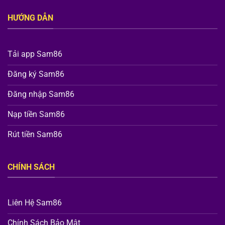
HƯỚNG DẪN
Tải app Sam86
Đăng ký Sam86
Đăng nhập Sam86
Nạp tiền Sam86
Rút tiền Sam86
CHÍNH SÁCH
Liên Hệ Sam86
Chính Sách Bảo Mật