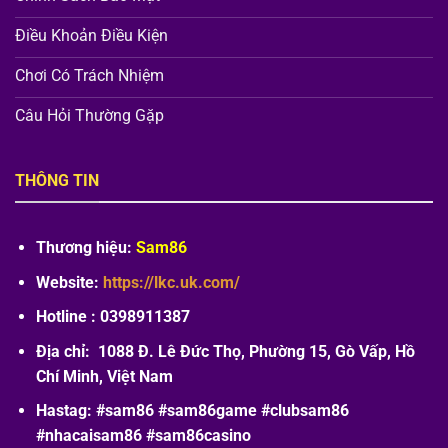
Điều Khoản Điều Kiện
Chơi Có Trách Nhiệm
Câu Hỏi Thường Gặp
THÔNG TIN
Thương hiệu:
Sam86
Website:
https://lkc.uk.com/
Hotline : 0398911387
Địa chỉ: 1088 Đ. Lê Đức Thọ, Phường 15, Gò Vấp, Hồ
Chí Minh, Việt Nam
Hastag: #sam86 #sam86game #clubsam86
#nhacaisam86 #sam86casino