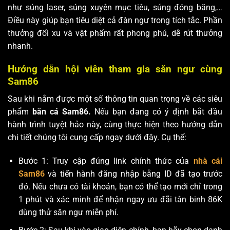
như súng laser, súng xuyên mục tiêu, súng đóng băng,…
Điều này giúp bạn tiêu diệt cả đàn ngư trong tích tắc. Phần
thưởng đổi xu và vật phẩm rất phong phú, dễ rút thưởng
nhanh.
Hướng dẫn hội viên tham gia săn ngư cùng
Sam86
Sau khi nắm được một số thông tin quan trọng về các siêu
phẩm
bắn cá Sam86.
Nếu bạn đang có ý định bắt đầu
hành trình tuyệt hảo này, cùng thực hiện theo hướng dẫn
chi tiết chúng tôi cung cấp ngay dưới đây. Cụ thể:
Bước 1: Truy cập đúng link chính thức của
nhà cái
Sam86
và tiến hành đăng nhập bằng ID đã tạo trước
đó. Nếu chưa có tài khoản, bạn có thể tạo mới chỉ trong
1 phút và xác minh để nhận ngay ưu đãi tân binh 86K
dùng thử săn ngư miễn phí.