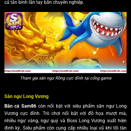
cả tân binh lẫn tay bắn chuyên nghiệp.
Tham gia săn ngư Rồng cực đỉnh tại cổng game
Săn ngư Long Vương
Bắn cá Sam86
còn nổi bật với siêu phẩm săn ngư Long
Vương cực đỉnh. Trò chơi nổi bật với đồ họa mượt mà,
nhiều ngư vàng, ngư quý và Boss Long Vương xuất hiện
định kỳ. Siêu phẩm còn cung cấp nhiều loại vũ khí tối tân