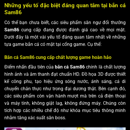
Những yếu tố đặc biệt đáng quan tâm tại bắn cá
Sam86
Có thể bạn chưa biết, các siêu phẩm săn ngư đổi thưởng
Sam86
cung cấp đang được đánh giá cao về mọi mặt.
Dưới đây là một vài yếu tố đáng quan tâm nhất về những
tựa game bắn cá có mặt tại cổng game. Cụ thể:
Bắn cá Sam86 cung cấp chất lượng game hoàn hảo
Điểm nhấn đầu tiên của
bắn cá Sam86
chính là chất lượng
hình ảnh và âm thanh đạt chuẩn HD. Đồ họa 3D được thiết
kế công phu, tạo hiệu ứng sóng nước, ánh sáng, cá di
chuyển chân thực như trong đại dương thật. Bên cạnh đó,
các siêu phẩm còn vận hành mượt mà trên cả điện thoại
và máy tính, không giật lag, không đứng máy. Chúng còn
tích hợp các nhiều chế độ như khóa mục tiêu thông minh
nhằm tăng xác suất săn boss.