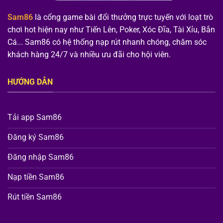
Sam86
là cổng game bài đổi thưởng trực tuyến với loạt trò
chơi hot hiện nay như Tiến Lên, Poker, Xóc Đĩa, Tài Xỉu, Bắn
Cá... Sam86 có hệ thống nạp rút nhanh chóng, chăm sóc
khách hàng 24/7 và nhiều ưu đãi cho hội viên.
HƯỚNG DẪN
Tải app Sam86
Đăng ký Sam86
Đăng nhập Sam86
Nạp tiền Sam86
Rút tiền Sam86