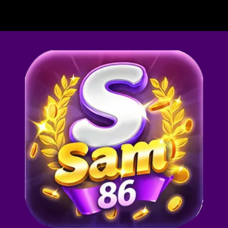
Săn
Thắng
Rồng
Lớn
–
Như
Siêu
Dân
Phẩm
Chuyên
Giải
Trí
Đẳng
Cấp
Nhất
2025