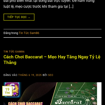
bài phổ biến nhất tại sòng bài trực tuyến. Để nắm vững
luật lệ, mẹo cược trước khi tham gia tại […]
TIẾP TỤC ĐỌC
→
Đăng trong
Tin Tức Sam86
TIN TỨC SAM86
Cách Chơi Baccarat – Mẹo Hay Tăng Ngay Tỷ Lệ
Thắng
ĐĂNG VÀO
THÁNG 6 19, 2025
BỞI
SEO
19
Th6