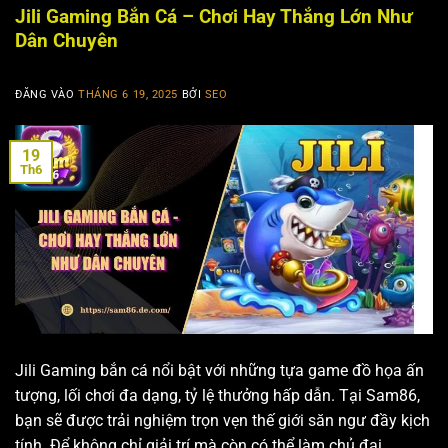
Jili Gaming Bắn Cá – Chơi Hay Thắng Lớn Như
Dân Chuyên
ĐĂNG VÀO
THÁNG 6 19, 2025
BỞI
SEO
19
Th6
Jili Gaming bắn cá nổi bật với những tựa game đồ họa ấn
tượng, lối chơi đa dạng, tỷ lệ thưởng hấp dẫn. Tại Sam86,
bạn sẽ được trải nghiệm trọn vẹn thế giới săn ngư đầy kịch
tính. Để không chỉ giải trí mà còn có thể làm chủ đại