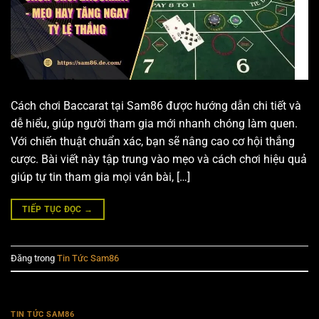
Cách chơi Baccarat tại Sam86 được hướng dẫn chi tiết và
dễ hiểu, giúp người tham gia mới nhanh chóng làm quen.
Với chiến thuật chuẩn xác, bạn sẽ nâng cao cơ hội thắng
cược. Bài viết này tập trung vào mẹo và cách chơi hiệu quả
giúp tự tin tham gia mọi ván bài, […]
TIẾP TỤC ĐỌC
→
Đăng trong
Tin Tức Sam86
TIN TỨC SAM86