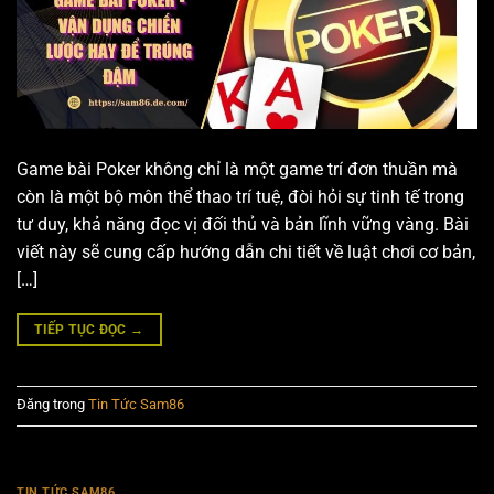
Game bài Poker không chỉ là một game trí đơn thuần mà
còn là một bộ môn thể thao trí tuệ, đòi hỏi sự tinh tế trong
tư duy, khả năng đọc vị đối thủ và bản lĩnh vững vàng. Bài
viết này sẽ cung cấp hướng dẫn chi tiết về luật chơi cơ bản,
[…]
TIẾP TỤC ĐỌC
→
Đăng trong
Tin Tức Sam86
TIN TỨC SAM86