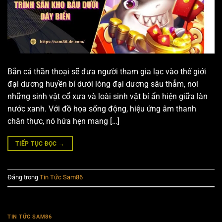
Bắn cá thần thoại sẽ đưa người tham gia lạc vào thế giới
đại dương huyền bí dưới lòng đại dương sâu thẳm, nơi
những sinh vật cổ xưa và loài sinh vật bí ẩn hiện giữa làn
nước xanh. Với đồ họa sống động, hiệu ứng âm thanh
chân thực, nó hứa hẹn mang […]
TIẾP TỤC ĐỌC
→
Đăng trong
Tin Tức Sam86
TIN TỨC SAM86