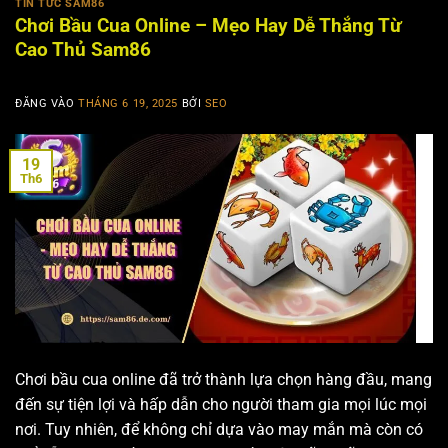
TIN TỨC SAM86
Chơi Bầu Cua Online – Mẹo Hay Dễ Thắng Từ
Cao Thủ Sam86
ĐĂNG VÀO
THÁNG 6 19, 2025
BỞI
SEO
19
Th6
Chơi bầu cua online đã trở thành lựa chọn hàng đầu, mang
đến sự tiện lợi và hấp dẫn cho người tham gia mọi lúc mọi
nơi. Tuy nhiên, để không chỉ dựa vào may mắn mà còn có