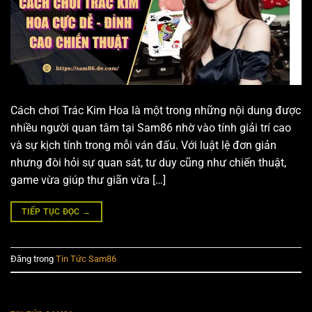
Cách chơi Trác Kim Hoa là một trong những nội dung được
nhiều người quan tâm tại Sam86 nhờ vào tính giải trí cao
và sự kịch tính trong mỗi ván đấu. Với luật lệ đơn giản
nhưng đòi hỏi sự quan sát, tư duy cũng như chiến thuật,
game vừa giúp thư giãn vừa […]
TIẾP TỤC ĐỌC
→
Đăng trong
Tin Tức Sam86