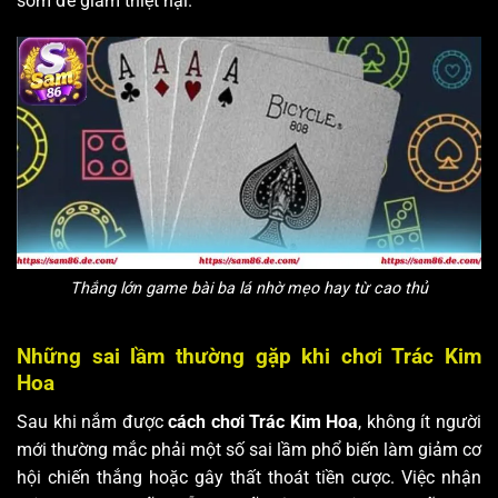
sớm để giảm thiệt hại.
Thắng lớn game bài ba lá nhờ mẹo hay từ cao thủ
Những sai lầm thường gặp khi chơi Trác Kim
Hoa
Sau khi nắm được
cách chơi Trác Kim Hoa
, không ít người
mới thường mắc phải một số sai lầm phổ biến làm giảm cơ
hội chiến thắng hoặc gây thất thoát tiền cược. Việc nhận