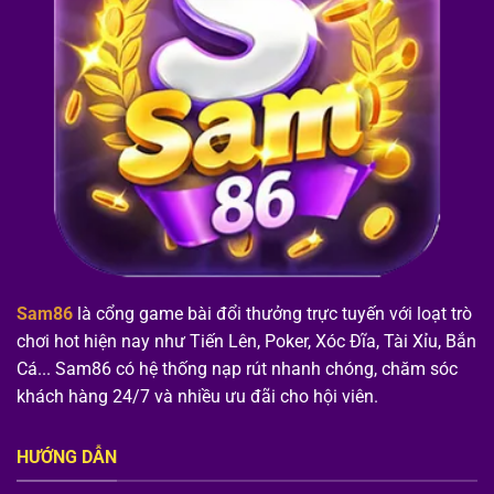
Sam86
là cổng game bài đổi thưởng trực tuyến với loạt trò
chơi hot hiện nay như Tiến Lên, Poker, Xóc Đĩa, Tài Xỉu, Bắn
Cá... Sam86 có hệ thống nạp rút nhanh chóng, chăm sóc
khách hàng 24/7 và nhiều ưu đãi cho hội viên.
HƯỚNG DẪN