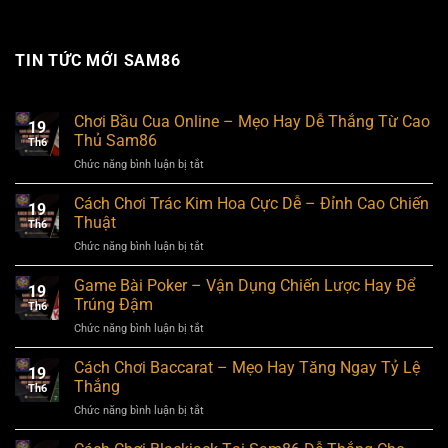
TIN TỨC MỚI SAM86
Chơi Bầu Cua Online – Mẹo Hay Dễ Thắng Từ Cao
19
Thủ Sam86
Th6
Chức năng bình luận bị tắt
ở
Chơi
Bầu
Cách Chơi Trác Kim Hoa Cực Dễ – Đỉnh Cao Chiến
19
Cua
Thuật
Th6
Online
Chức năng bình luận bị tắt
ở
–
Cách
Mẹo
Chơi
Game Bài Poker – Vận Dụng Chiến Lược Hay Để
Hay
19
Trác
Dễ
Trúng Đậm
Th6
Kim
Thắng
Chức năng bình luận bị tắt
ở
Hoa
Từ
Game
Cực
Cao
Bài
Cách Chơi Baccarat – Mẹo Hay Tăng Ngay Tỷ Lệ
Dễ
Thủ
19
Poker
–
Thắng
Sam86
Th6
–
Đỉnh
Chức năng bình luận bị tắt
ở
Vận
Cao
Cách
Dụng
Chiến
Chơi
Chiến