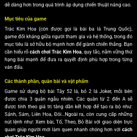
dễ dàng hơn trong quá trình áp dụng chiến thuật nâng cao.
Mục tiêu của game
Trác Kim Hoa (còn được gọi là bài ba lá Trung Quốc),
game đối kháng giữa người tham gia và hệ thống, trong đó
mục tiêu là sở hữu bộ mạnh hơn để giành chiến thắng. Bạn
cần hiểu rõ
cách chơi Trác Kim Hoa
, quy tắc, nắm vững thứ
hạng bài mạnh để đưa ra quyết định phù hợp trong từng
ván đấu.
Các thành phần, quân bài và vật phẩm
Game sử dụng bộ bài Tây 52 lá, bỏ 2 lá Joker, mỗi bên
được chia 3 quân ngẫu nhiên. Các quân từ 2 đến A sẽ
được tính theo giá trị tăng dần kết hợp để tạo ra bộ như:
Sảnh, Sám, Liên Hoa, Đôi…Ngoài ra, còn cung cấp những
nút lệnh như: Xem bài, Tố, Theo, Bỏ Bài với giao diện trực
quan giúp người mới làm quen nhanh chóng hơn với
cách