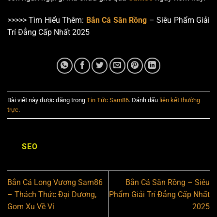
>>>>> Tìm Hiểu Thêm:
Bắn Cá Săn Rồng
– Siêu Phẩm Giải
Trí Đẳng Cấp Nhất 2025
Bài viết này được đăng trong
Tin Tức Sam86
. Đánh dấu
liên kết thường
trực
.
SEO
Bắn Cá Long Vương Sam86
Bắn Cá Săn Rồng – Siêu
– Thách Thức Đại Dương,
Phẩm Giải Trí Đẳng Cấp Nhất
Gom Xu Về Ví
2025