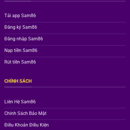
Tải app Sam86
Đăng ký Sam86
Đăng nhập Sam86
Nạp tiền Sam86
Rút tiền Sam86
CHÍNH SÁCH
Liên Hệ Sam86
Chính Sách Bảo Mật
Điều Khoản Điều Kiện