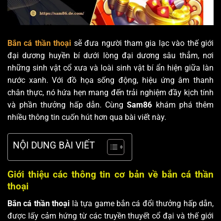
Bắn cá thần thoại
sẽ đưa người tham gia lạc vào thế giới
đại dương huyền bí dưới lòng đại dương sâu thẳm, nơi
những sinh vật cổ xưa và loài sinh vật bí ẩn hiện giữa làn
nước xanh. Với đồ họa sống động, hiệu ứng âm thanh
chân thực, nó hứa hẹn mang đến trải nghiệm đầy kịch tính
và phần thưởng hấp dẫn. Cùng
Sam86
khám phá thêm
nhiều thông tin cuốn hút hơn qua bài viết này.
NỘI DUNG BÀI VIẾT
Giới thiệu các thông tin cơ bản về bắn cá thần
thoại
Bắn cá thần thoại
là tựa game bắn cá đổi thưởng hấp dẫn,
được lấy cảm hứng từ các truyền thuyết cổ đại và thế giới