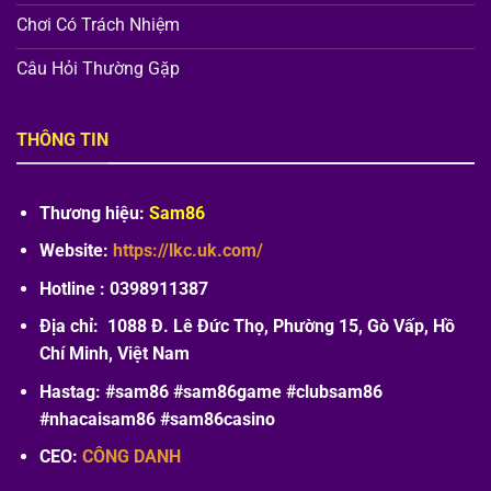
Chơi Có Trách Nhiệm
Câu Hỏi Thường Gặp
THÔNG TIN
Thương hiệu:
Sam86
Website:
https://lkc.uk.com/
Hotline : 0398911387
Địa chỉ: 1088 Đ. Lê Đức Thọ, Phường 15, Gò Vấp, Hồ
Chí Minh, Việt Nam
Hastag: #sam86 #sam86game #clubsam86
#nhacaisam86 #sam86casino
CEO:
CÔNG DANH