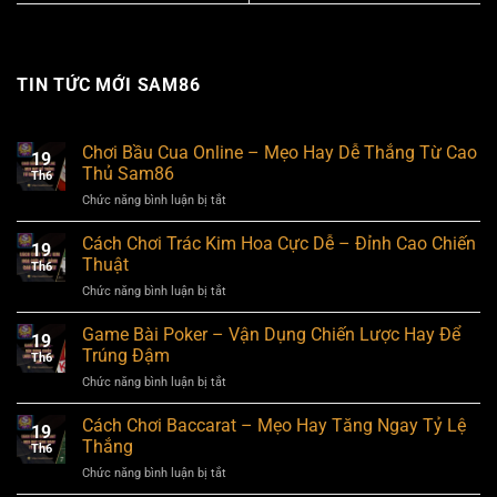
TIN TỨC MỚI SAM86
Chơi Bầu Cua Online – Mẹo Hay Dễ Thắng Từ Cao
19
Thủ Sam86
Th6
Chức năng bình luận bị tắt
ở
Chơi
Bầu
Cách Chơi Trác Kim Hoa Cực Dễ – Đỉnh Cao Chiến
19
Cua
Thuật
Th6
Online
Chức năng bình luận bị tắt
ở
–
Cách
Mẹo
Chơi
Game Bài Poker – Vận Dụng Chiến Lược Hay Để
Hay
19
Trác
Dễ
Trúng Đậm
Th6
Kim
Thắng
Chức năng bình luận bị tắt
ở
Hoa
Từ
Game
Cực
Cao
Bài
Cách Chơi Baccarat – Mẹo Hay Tăng Ngay Tỷ Lệ
Dễ
Thủ
19
Poker
–
Thắng
Sam86
Th6
–
Đỉnh
Chức năng bình luận bị tắt
ở
Vận
Cao
Cách
Dụng