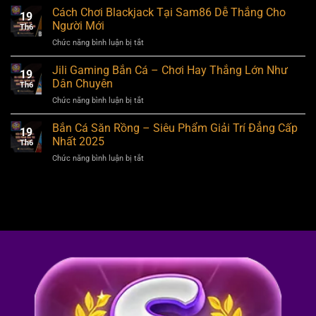
Chiến
Chơi
Cách Chơi Blackjack Tại Sam86 Dễ Thắng Cho
Chiến
Thuật
19
Baccarat
Lược
Người Mới
Th6
–
Hay
Chức năng bình luận bị tắt
ở
Mẹo
Để
Cách
Hay
Trúng
Chơi
Jili Gaming Bắn Cá – Chơi Hay Thắng Lớn Như
Tăng
Đậm
19
Blackjack
Ngay
Dân Chuyên
Th6
Tại
Tỷ
Chức năng bình luận bị tắt
ở
Sam86
Lệ
Jili
Dễ
Thắng
Gaming
Bắn Cá Săn Rồng – Siêu Phẩm Giải Trí Đẳng Cấp
Thắng
19
Bắn
Cho
Nhất 2025
Th6
Cá
Người
Chức năng bình luận bị tắt
ở
–
Mới
Bắn
Chơi
Cá
Hay
Săn
Thắng
Rồng
Lớn
–
Như
Siêu
Dân
Phẩm
Chuyên
Giải
Trí
Đẳng
Cấp
Nhất
2025