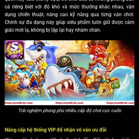
cá riêng biệt với độ khó và mức thưởng khác nhau, vận
dụng chiến thuật, nâng cao kỹ năng qua từng ván chơi.
Chính sự đa dạng này giúp siêu phẩm luôn giữ được cảm
giác mới lạ, không bị lặp lại hay nhàm chán.
Trải nghiệm phong phú nhiều cấp độ chơi cực cuốn
Nâng cấp hệ thống VIP để nhận vô vàn ưu đãi