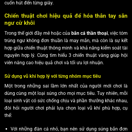
cuốn hút đến từng giây.
Chiến thuật chơi hiệu quả để hóa thân tay săn
ngư cừ khôi
Trong thế giới đầy mê hoặc của
bắn cá thần thoại
, việc tóm
trúng ngư không đơn thuần là may mắn, mà còn là sự kết
hợp giữa chiến thuật thông minh và khả năng kiểm soát tài
nguyên hợp lý. Cùng tìm hiểu 3 chiến thuật vàng giúp hội
viên nâng cao hiệu quả chơi và tối ưu lợi nhuận.
Sử dụng vũ khí hợp lý với từng nhóm mục tiêu
Một trong những sai lầm lớn nhất của người mới chơi là
dùng cùng một loại súng cho mọi mục tiêu. Tuy nhiên, mỗi
loại sinh vật có sức chống chịu và phần thưởng khác nhau,
đòi hỏi người chơi phải lựa chọn loại vũ khí phù hợp, cụ
thể:
Với những đàn cá nhỏ, bạn nên sử dụng súng bắn đơn