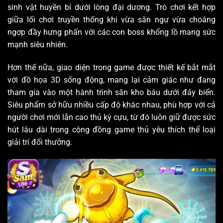
sinh vật huyền bí dưới lòng đại dương. Trò chơi kết hợp
giữa lối chơi truyền thống khi vừa săn ngư vừa choáng
ngợp đầy hưng phấn với các con boss khổng lồ mang sức
mạnh siêu nhiên.
Hơn thế nữa, giao diện trong game được thiết kế bắt mắt
với đồ họa 3D sống động, mang lại cảm giác như đang
tham gia vào một hành trình săn kho báu dưới đáy biển.
Siêu phẩm sở hữu nhiều cấp độ khác nhau, phù hợp với cả
người chơi mới lẫn cao thủ kỳ cựu, từ đó luôn giữ được sức
hút lâu dài trong cộng đồng game thủ yêu thích thể loại
giải trí đổi thưởng.