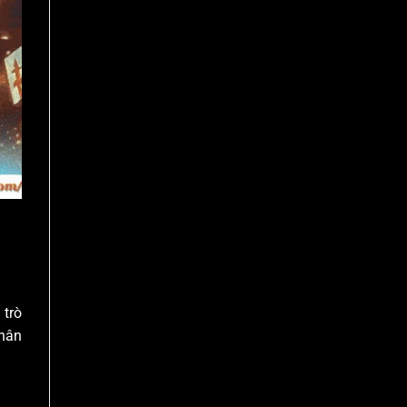
 trò
chân