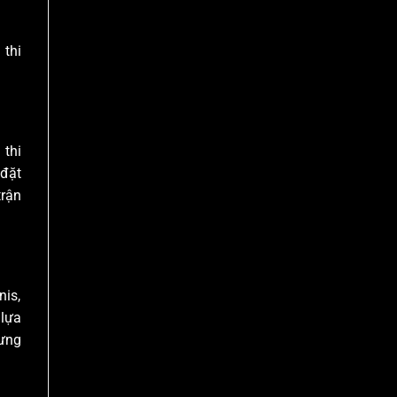
 thi
 thi
 đặt
trận
nis,
 lựa
hưng