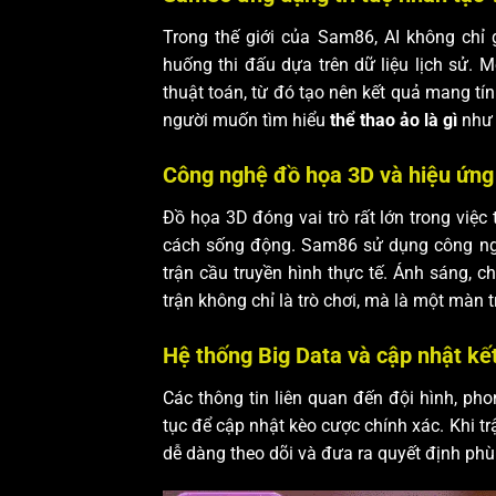
Trong thế giới của Sam86, AI không chỉ
huống thi đấu dựa trên dữ liệu lịch sử. 
thuật toán, từ đó tạo nên kết quả mang tín
người muốn tìm hiểu
thể thao ảo là gì
như 
Công nghệ đồ họa 3D và hiệu ứng
Đồ họa 3D đóng vai trò rất lớn trong việc
cách sống động. Sam86 sử dụng công ngh
trận cầu truyền hình thực tế. Ánh sáng,
trận không chỉ là trò chơi, mà là một màn tr
Hệ thống Big Data và cập nhật k
Các thông tin liên quan đến đội hình, pho
tục để cập nhật kèo cược chính xác. Khi tr
dễ dàng theo dõi và đưa ra quyết định phù 