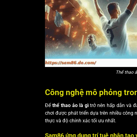
Thể thao ả
Công nghệ mô phỏng tron
Để
thể thao ảo là gì
trở nên hấp dẫn và đá
chơi được phát triển dựa trên nhiều công
thực và độ chính xác tối ưu nhất.
Sam86 ứng dụng trí tuệ nhân tạo v