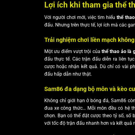
Lợi ích khi tham gia thể t
Với người chơi mới, việc tìm hiểu
thể thao
đấu. Nhưng trên thực tế, lợi ích mà các g
Trải nghiệm chơi liền mạch không 
Một ưu điểm vượt trội của
thể thao ảo là g
đấu thực tế. Các trận đấu diễn ra liên t
cược hoặc nhận kết quả. Dù chỉ có vài ph
đấu hấp dẫn như thật.
Sam86 đa dạng bộ môn và kèo cư
Không chỉ giới hạn ở bóng đá, Sam86 còn 
đua xe công thức… Mỗi môn đều có hệ th
chọn. Bạn có thể đặt cược theo tỷ số, số
với tốc độ trận đấu nhanh hơn và kết quả r