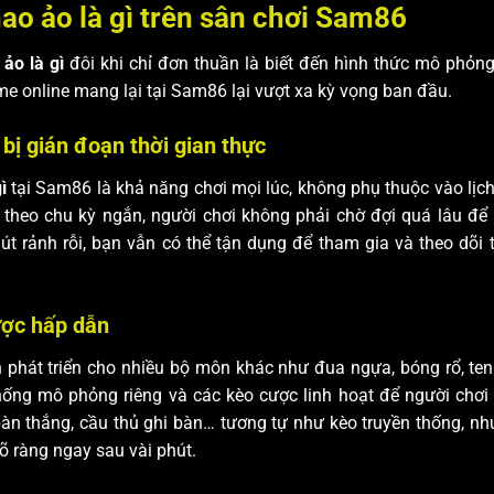
hao ảo là gì trên sân chơi Sam86
 ảo là gì
đôi khi chỉ đơn thuần là biết đến hình thức mô phỏng
ame online mang lại tại Sam86 lại vượt xa kỳ vọng ban đầu.
bị gián đoạn thời gian thực
ì
tại Sam86 là khả năng chơi mọi lúc, không phụ thuộc vào lịch
ục theo chu kỳ ngắn, người chơi không phải chờ đợi quá lâu để
út rảnh rỗi, bạn vẫn có thể tận dụng để tham gia và theo dõi 
ợc hấp dẫn
phát triển cho nhiều bộ môn khác như đua ngựa, bóng rổ, ten
ống mô phỏng riêng và các kèo cược linh hoạt để người chơi
 bàn thắng, cầu thủ ghi bàn… tương tự như kèo truyền thống, n
õ ràng ngay sau vài phút.