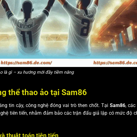
o là gì – xu hướng mới đầy tiềm năng
g thể thao ảo tại Sam86
ng tin cậy, công nghệ đóng vai trò then chốt. Tại
Sam86
, các
 nghệ tiên tiến, nhằm đảm bảo các trận đấu giả lập có mức độ 
à thuật toán tiên tiến