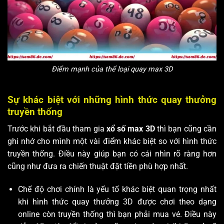
Điểm mạnh của thể loại quay max 3D
Sự khác biệt với những hình thức quay thưởng
truyền thống
Trước khi bắt đầu tham gia
xổ số max 3D
thì bạn cũng cần
ghi nhớ cho mình một vài điểm khác biệt so với hình thức
truyền thống. Điều này giúp bạn có cái nhìn rõ ràng hơn
cũng như đưa ra chiến thuật đặt tiền phù hợp nhất.
Chế độ chơi chính là yếu tố khác biệt quan trọng nhất
khi hình thức quay thưởng 3D được chơi theo dạng
online còn truyền thống thì bạn phải mua vé. Điều này