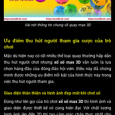
Vài nét thông tin chung về quay max 3D
Ưu điểm thu hút người tham gia cược của trò
chơi
Mặc dù hiện nay có rất nhiều thể loại quay thưởng hấp dẫn
thu hút người chơi nhưng
xổ số max 3D
vẫn luôn là lựa
chọn hàng đầu của đông đảo hội viên. Điều này đã chứng
minh được những ưu điểm nổi bật của hình thức này trong
việc thu hút người tham gia.
Giao diện thân thiện và hình ảnh đẹp mắt khi chơi số
Đúng như tên gọi của trò chơi
xổ số max 3D
thì hình ảnh và
giao diện được thiết kế vô cùng hiện đại. Với chất lượng
hình ảnh lên đến 3D thì tạo cảm giác chân thực nhất cho