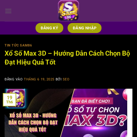
Bỏ
qua
nội
dung
ĐĂNG KÝ
ĐĂNG NHẬP
TIN TỨC SAM86
Xổ Số Max 3D – Hướng Dẫn Cách Chọn Bộ
Đạt Hiệu Quả Tốt
ĐĂNG VÀO
THÁNG 6 19, 2025
BỞI
SEO
19
Th6