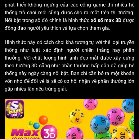
phát triển không ngừng của các cổng game thì nhiều hệ
thống trò chơi mới cũng được cho ra mắt trên thị trường.
Nổi bật trong số đó chính là hình thức
xổ số max 3D
được
đông đảo người yêu thích và lựa chọn tham gia.
Hình thức này có cách chơi khá tương tự với thể loại truyền
thống như luật xác định người chiến thắng hay phần
thưởng. Với chất lượng hình ảnh đẹp mắt được xây dựng
theo hướng 3D cũng như phần thưởng hấp dẫn đã giúp hệ
thống này ngày càng nổi bật. Bạn chỉ cần bỏ ra một khoản
vốn nhỏ để đổi vé là sẽ có cơ hội nhận về phần thưởng lớn
gấp nhiều lần nếu trúng giải.